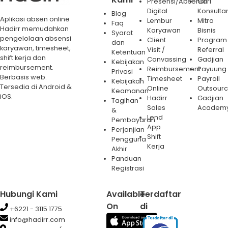
Presensi/Absensi
Cari
Digital
Konsulta
Blog
Aplikasi absen online
Lembur
Mitra
Faq
Hadirr memudahkan
Karyawan
Bisnis
Syarat
pengelolaan absensi
Client
Program
dan
karyawan, timesheet,
Visit /
Referral
Ketentuan
shift kerja dan
Canvassing
Gadjian
Kebijakan
reimbursement.
Reimbursement
Payuung
Privasi
Berbasis web.
Timesheet
Payroll
Kebijakan
Tersedia di Android &
Online
Outsourc
Keamanan
iOS.
Hadirr
Gadjian
Tagihan
Sales
Academ
&
Lend
Pembayaran
App
Perjanjian
Shift
Pengguna
Kerja
Akhir
Panduan
Registrasi
Hubungi Kami
Available
Terdaftar
On
di
+6221 - 3115 1775
info@hadirr.com