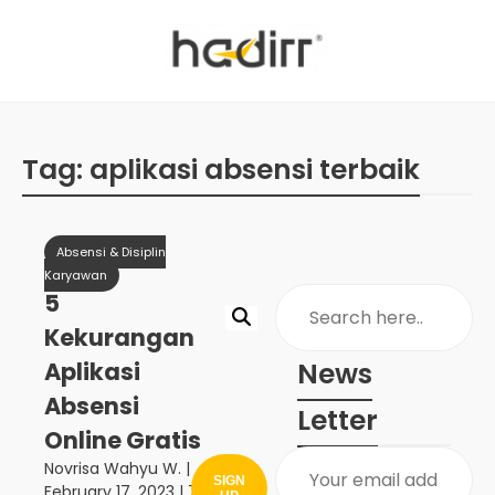
Tag:
aplikasi absensi terbaik
Absensi & Disiplin
Karyawan
5
Kekurangan
News
Aplikasi
Absensi
Letter
Online Gratis
Novrisa Wahyu W.
|
SIGN
February 17, 2023
| 7