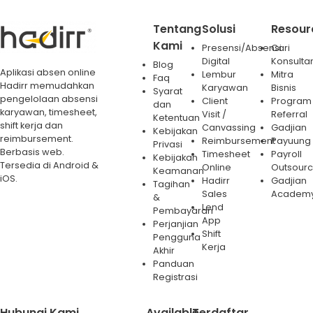
Tentang
Solusi
Resour
Kami
Presensi/Absensi
Cari
Digital
Konsulta
Blog
Aplikasi absen online
Lembur
Mitra
Faq
Hadirr memudahkan
Karyawan
Bisnis
Syarat
pengelolaan absensi
Client
Program
dan
karyawan, timesheet,
Visit /
Referral
Ketentuan
shift kerja dan
Canvassing
Gadjian
Kebijakan
reimbursement.
Reimbursement
Payuung
Privasi
Berbasis web.
Timesheet
Payroll
Kebijakan
Tersedia di Android &
Online
Outsourc
Keamanan
iOS.
Hadirr
Gadjian
Tagihan
Sales
Academ
&
Lend
Pembayaran
App
Perjanjian
Shift
Pengguna
Kerja
Akhir
Panduan
Registrasi
Hubungi Kami
Available
Terdaftar