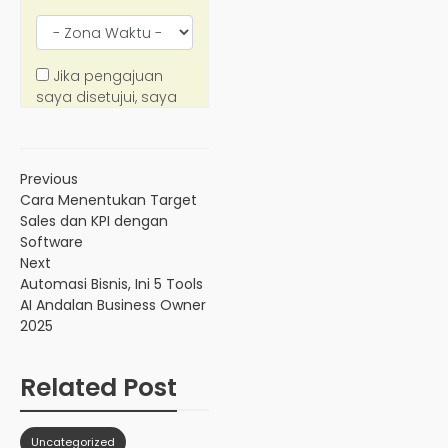
Previous
Cara Menentukan Target
Sales dan KPI dengan
Software
Next
Automasi Bisnis, Ini 5 Tools
AI Andalan Business Owner
2025
Related Post
Uncategorized