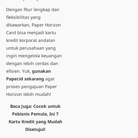
Dengan fitur lengkap dan
fleksibilitas yang
ditawarkan, Paper Horizon
Card bisa menjadi kartu
kredit korporat andalan
untuk perusahaan yang
ingin mengelola keuangan
dengan lebih cerdas dan
efisien. Yuk,
gunakan
Paper.id sekarang
agar
proses pengajuan Paper
Horizon lebih mudah!
Baca Juga:
Cocok untuk
Pebisnis Pemula, Ini 7
Kartu Kredit yang Mudah
Disetujui!