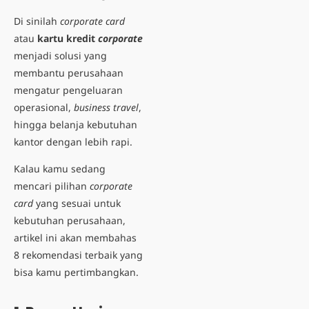
Di sinilah
corporate card
atau
kartu kredit
corporate
menjadi solusi yang
membantu perusahaan
mengatur pengeluaran
operasional,
business travel
,
hingga belanja kebutuhan
kantor dengan lebih rapi.
Kalau kamu sedang
mencari pilihan
corporate
card
yang sesuai untuk
kebutuhan perusahaan,
artikel ini akan membahas
8 rekomendasi terbaik yang
bisa kamu pertimbangkan.