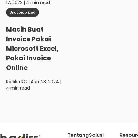
17, 2022 | 4 min read
Uncategorized
Masih Buat
Invoice Pakai
Microsoft Excel,
Pakai Invoice
Online
Radika KC
| April 23, 2024 |
4 min read
Tentang
Solusi
Resour