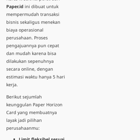
Paper.id
ini dibuat untuk
mempermudah transaksi
bisnis sekaligus menekan
biaya operasional
perusahaan. Proses
pengajuannya pun cepat
dan mudah karena bisa
dilakukan sepenuhnya
secara online, dengan
estimasi waktu hanya 5 hari
kerja.
Berikut sejumlah
keunggulan Paper Horizon
Card yang membuatnya
layak jadi pilihan
perusahaanmu:
Limit fleksibel sesuai