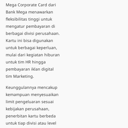
Mega Corporate Card dari
Bank Mega menawarkan
fleksibilitas tinggi untuk
mengatur pembayaran di
berbagai divisi perusahaan.
Kartu ini bisa digunakan
untuk berbagai keperluan,
mulai dari kegiatan hiburan
untuk tim HR hingga
pembayaran iklan digital
tim Marketing.
Keunggulannya mencakup
kemampuan menyesuaikan
limit pengeluaran sesuai
kebijakan perusahaan,
penerbitan kartu berbeda
untuk tiap divisi atau level