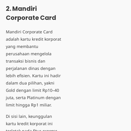
2. Mandiri
Corporate Card
Mandiri Corporate Card
adalah kartu kredit korporat
yang membantu
perusahaan mengelola
transaksi bisnis dan
perjalanan dinas dengan
lebih efisien. Kartu ini hadir
dalam dua pilihan, yakni
Gold dengan limit Rp10–40
juta, serta Platinum dengan
limit hingga Rp1 miliar.
Di sisi lain, keunggulan
kartu kredit korporat ini
terletak pada fitur
expense