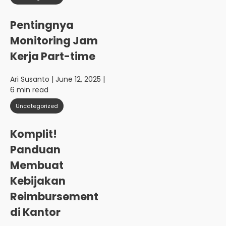
Pentingnya
Monitoring Jam
Kerja Part-time
Ari Susanto
| June 12, 2025 |
6 min read
Uncategorized
Komplit!
Panduan
Membuat
Kebijakan
Reimbursement
di Kantor