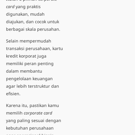
card
yang praktis
digunakan, mudah
diajukan, dan cocok untuk
berbagai skala perusahan.
Selain mempermudah
transaksi perusahaan, kartu
kredit korporat juga
memiliki peran penting
dalam membantu
pengelolaan keuangan
agar lebih terstruktur dan
efisien.
Karena itu, pastikan kamu
memilih
corporate card
yang paling sesuai dengan
kebutuhan perusahaan