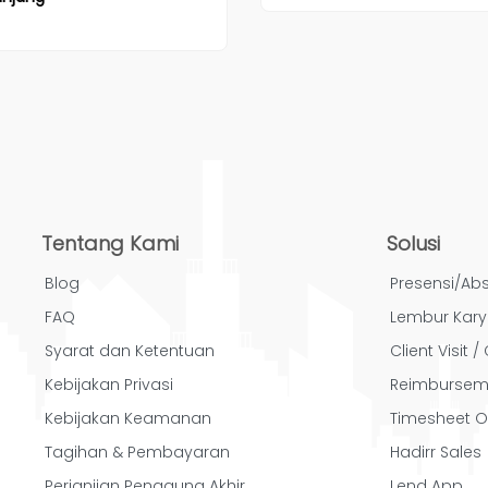
Tentang Kami
Solusi
Blog
Presensi/Abs
FAQ
Lembur Kar
Syarat dan Ketentuan
Client Visit 
Kebijakan Privasi
Reimbursem
Kebijakan Keamanan
Timesheet O
Tagihan & Pembayaran
Hadirr Sales
Perjanjian Pengguna Akhir
Lend App