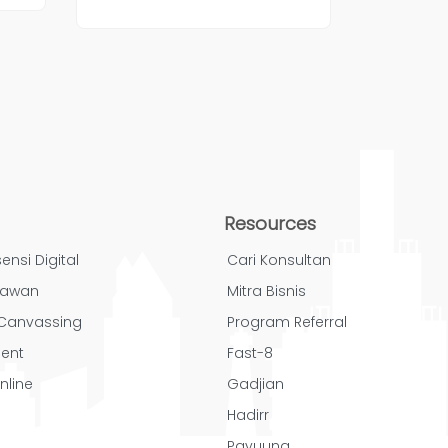
Resources
ensi Digital
Cari Konsultan
yawan
Mitra Bisnis
/ Canvassing
Program Referral
ent
Fast-8
nline
Gadjian
Hadirr
Payuung