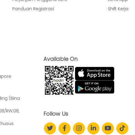
Panduan Registrasi
Shift Kerja
Available On
apore
ding (Bina
.08/RW.08,
Follow Us
Khusus