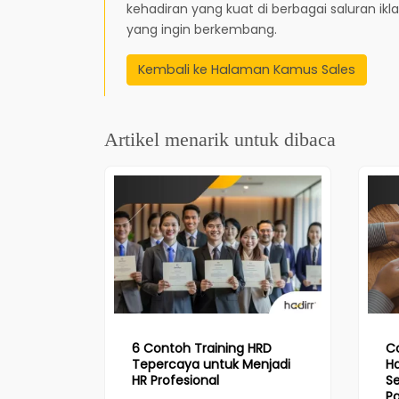
kehadiran yang kuat di berbagai saluran ik
yang ingin berkembang.
Kembali ke Halaman Kamus Sales
Artikel menarik untuk dibaca
6 Contoh Training HRD
C
Tepercaya untuk Menjadi
Ha
HR Profesional
Se
P