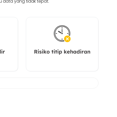
u data yang tidak tepat.
ir
Risiko titip kehadiran