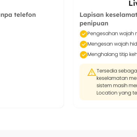
Li
npa telefon
Lapisan keselama
penipuan
Pengesahan wajah 
Mengesan wajah hid
Menghalang titip ke
Tersedia sebaga
keselamatan mengi
sistem masih m
Location yang te