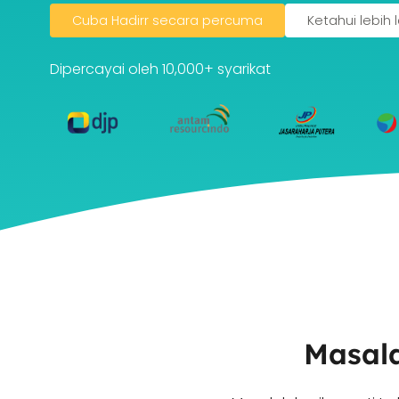
Cuba Hadirr secara percuma
Ketahui lebih 
Dipercayai oleh 10,000+ syarikat
Masal