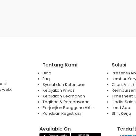
Tentang Kami
Solusi
Blog
Presensi/Abs
Faq
Lembur Kar
ensi
Syarat dan Ketentuan
Client Visit
s web.
Kebijakan Privasi
Reimburse
Kebijakan Keamanan
Timesheet O
Tagihan & Pembayaran
Hadirr Sales
Perjanjian Pengguna Akhir
Lend App
Panduan Registrasi
Shift Kerja
Available On
Terdaft