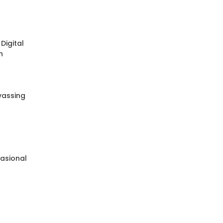
Digital
n
nvassing
e
asional