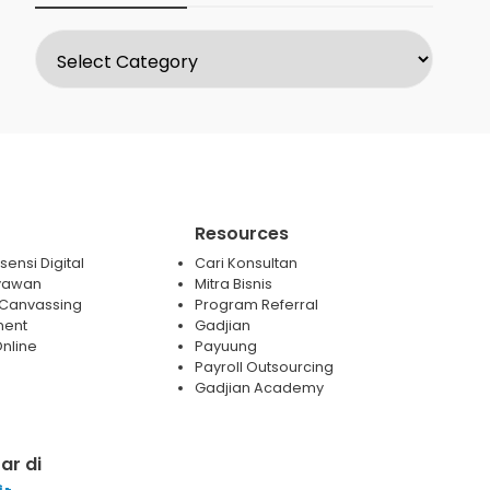
Resources
ensi Digital
Cari Konsultan
yawan
Mitra Bisnis
 / Canvassing
Program Referral
ment
Gadjian
nline
Payuung
Payroll Outsourcing
Gadjian Academy
ar di