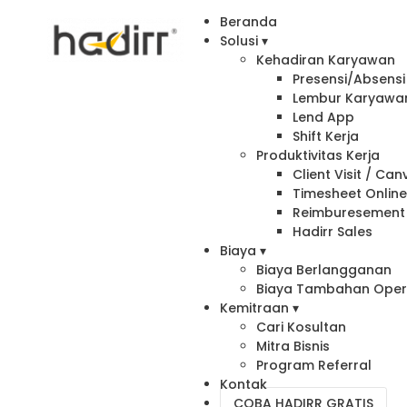
Beranda
Solusi ▾
Kehadiran Karyawan
Presensi/Absensi 
Lembur Karyawa
Lend App
Shift Kerja
Produktivitas Kerja
Client Visit / Ca
Timesheet Onlin
Reimburesement
Hadirr Sales
Biaya ▾
Biaya Berlangganan
Biaya Tambahan Oper
Kemitraan ▾
Cari Kosultan
Mitra Bisnis
Program Referral
Kontak
COBA HADIRR GRATIS