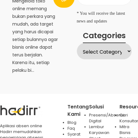
Mengelola toko
UP
online memang
* You will receive the latest
bukan perkara yang
news and updates
mudah, ada target
yang harus dicapai
Categories
setiap bulannya agar
bisnis online dapat
terus berjalan.
Karena itu, setiap
pelaku bi...
Tentang
Solusi
Resour
Kami
Presensi/Absensi
Cari
Digital
Konsulta
Blog
Aplikasi absen online
Lembur
Mitra
Faq
Hadirr memudahkan
Karyawan
Bisnis
Syarat
pengelolaan absensi