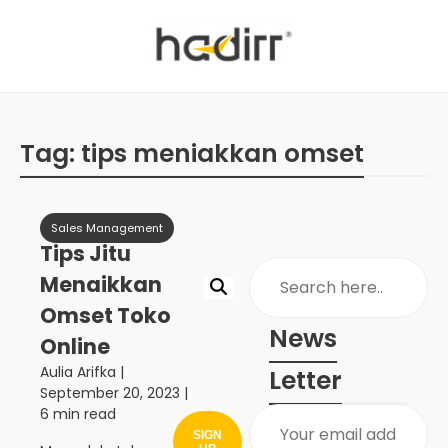
Tag:
tips meniakkan omset
Sales Management
Tips Jitu
Menaikkan
Omset Toko
News
Online
Aulia Arifka
|
Letter
September 20, 2023
|
6 min read
SIGN