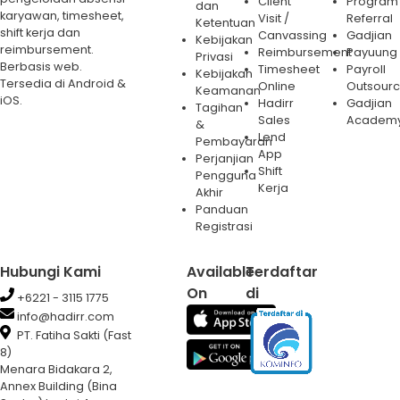
Client
Program
dan
karyawan, timesheet,
Visit /
Referral
Ketentuan
shift kerja dan
Canvassing
Gadjian
Kebijakan
reimbursement.
Reimbursement
Payuung
Privasi
Berbasis web.
Timesheet
Payroll
Kebijakan
Tersedia di Android &
Online
Outsourc
Keamanan
iOS.
Hadirr
Gadjian
Tagihan
Sales
Academ
&
Lend
Pembayaran
App
Perjanjian
Shift
Pengguna
Kerja
Akhir
Panduan
Registrasi
Hubungi Kami
Available
Terdaftar
On
di
+6221 - 3115 1775
info@hadirr.com
PT. Fatiha Sakti (Fast
8)
Menara Bidakara 2,
Annex Building (Bina