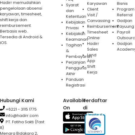
Hadirr memudahkan
Karyawan
Bisnis
Syarat
pengelolaan absensi
Client
Program
dan
karyawan, timesheet,
Visit /
Referral
Ketentuan
shift kerja dan
Canvassing
Gadjian
Kebijakan
reimbursement.
Reimbursement
Payuung
Privasi
Berbasis web.
Timesheet
Payroll
Kebijakan
Tersedia di Android &
Online
Outsourc
Keamanan
iOS.
Hadirr
Gadjian
Tagihan
Sales
Academ
&
Lend
Pembayaran
App
Perjanjian
Shift
Pengguna
Kerja
Akhir
Panduan
Registrasi
Hubungi Kami
Available
Terdaftar
On
di
+6221 - 3115 1775
info@hadirr.com
PT. Fatiha Sakti (Fast
8)
Menara Bidakara 2,