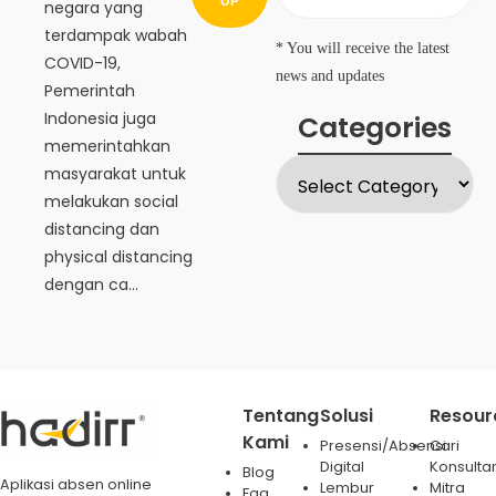
UP
negara yang
terdampak wabah
* You will receive the latest
COVID-19,
news and updates
Pemerintah
Indonesia juga
Categories
memerintahkan
masyarakat untuk
melakukan social
distancing dan
physical distancing
dengan ca...
Tentang
Solusi
Resour
Kami
Presensi/Absensi
Cari
Digital
Konsulta
Blog
Aplikasi absen online
Lembur
Mitra
Faq