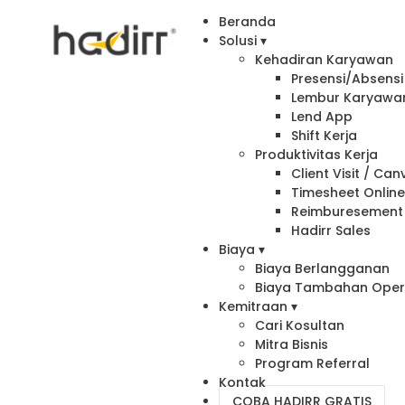
Beranda
Solusi ▾
Kehadiran Karyawan
Presensi/Absensi 
Lembur Karyawa
Lend App
Shift Kerja
Produktivitas Kerja
Client Visit / Ca
Timesheet Onlin
Reimburesement
Hadirr Sales
Biaya ▾
Biaya Berlangganan
Biaya Tambahan Oper
Kemitraan ▾
Cari Kosultan
Mitra Bisnis
Program Referral
Kontak
COBA HADIRR GRATIS