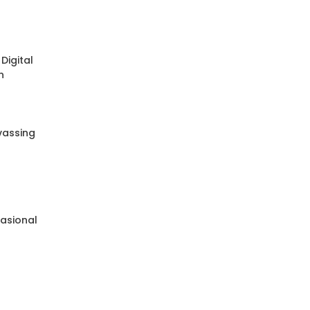
Digital
n
nvassing
e
asional