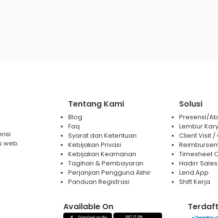
Tentang Kami
Solusi
Blog
Presensi/Abs
Faq
Lembur Kar
ensi
Syarat dan Ketentuan
Client Visit
s web.
Kebijakan Privasi
Reimburse
Kebijakan Keamanan
Timesheet O
Tagihan & Pembayaran
Hadirr Sales
Perjanjian Pengguna Akhir
Lend App
Panduan Registrasi
Shift Kerja
Available On
Terdaft