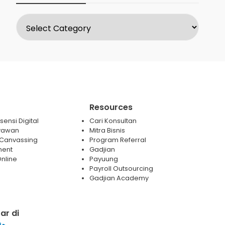
Resources
ensi Digital
Cari Konsultan
yawan
Mitra Bisnis
 / Canvassing
Program Referral
ment
Gadjian
nline
Payuung
Payroll Outsourcing
Gadjian Academy
ar di