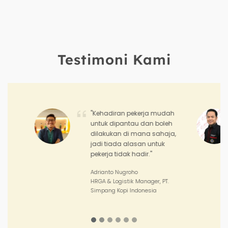
Testimoni Kami
"Hadirr membolehkan saya
memantau prestasi dan
pencapaian pasukan jualan
saya serta prestasi kedai-
kedai saya."
Joko Junianto
Supervisor Sales, PT. Sinar Asia
Perkasa