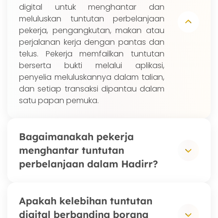
digital untuk menghantar dan
meluluskan tuntutan perbelanjaan
pekerja, pengangkutan, makan atau
perjalanan kerja dengan pantas dan
telus. Pekerja memfailkan tuntutan
berserta bukti melalui aplikasi,
penyelia meluluskannya dalam talian,
dan setiap transaksi dipantau dalam
satu papan pemuka.
Bagaimanakah pekerja
menghantar tuntutan
perbelanjaan dalam Hadirr?
Pekerja membuka aplikasi Hadirr,
Apakah kelebihan tuntutan
mengisi butiran perbelanjaan dan
digital berbanding borang