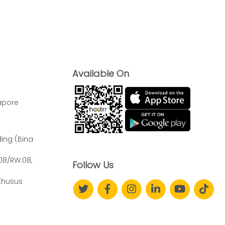
Available On
apore
ding (Bina
.08/RW.08,
Follow Us
Khusus