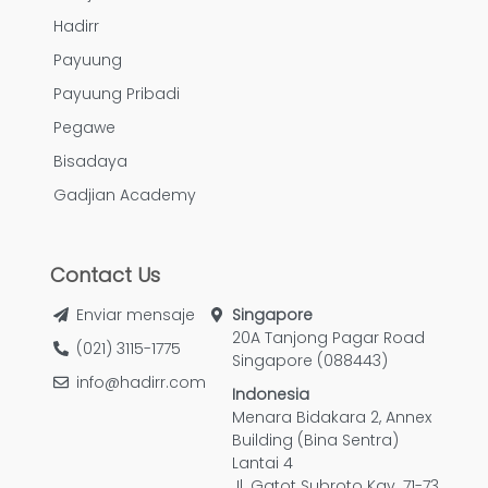
Hadirr
Payuung
Payuung Pribadi
Pegawe
Bisadaya
Gadjian Academy
Contact Us
Enviar mensaje
Singapore
20A Tanjong Pagar Road
(021) 3115-1775
Singapore (088443)
info@hadirr.com
Indonesia
Menara Bidakara 2, Annex
Building (Bina Sentra)
Lantai 4
Jl. Gatot Subroto Kav. 71-73,