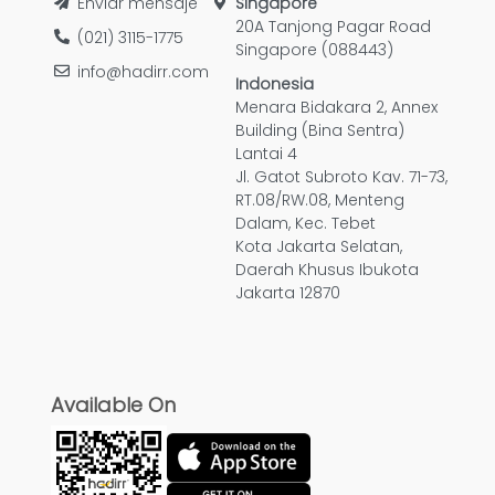
Enviar mensaje
Singapore
20A Tanjong Pagar Road
(021) 3115-1775
Singapore (088443)
info@hadirr.com
Indonesia
Menara Bidakara 2, Annex
Building (Bina Sentra)
Lantai 4
Jl. Gatot Subroto Kav. 71-73,
RT.08/RW.08, Menteng
Dalam, Kec. Tebet
Kota Jakarta Selatan,
Daerah Khusus Ibukota
Jakarta 12870
Available On