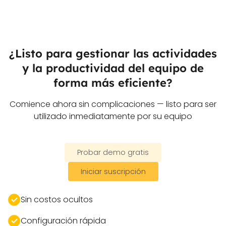
complejas ni licencias de CRM
gestionan muchos prospectos a la
adicionales.
vez, y equipos de operaciones que
quieran organizar flujos de trabajo
con kanban. Los gerentes obtienen
¿Listo para gestionar las actividades
visibilidad total para pronósticos y
y la productividad del equipo de
coaching basado en datos.
forma más eficiente?
Comience ahora sin complicaciones — listo para ser
utilizado inmediatamente por su equipo
Probar demo gratis
Iniciar suscripción
Sin costos ocultos
Configuración rápida