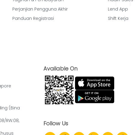
Perjanjian Pengguna Akhir
Lend App
Panduan Registrasi
Shift Kerja
Available On
apore
ding (Bina
.08/RW.08,
Follow Us
Khusus