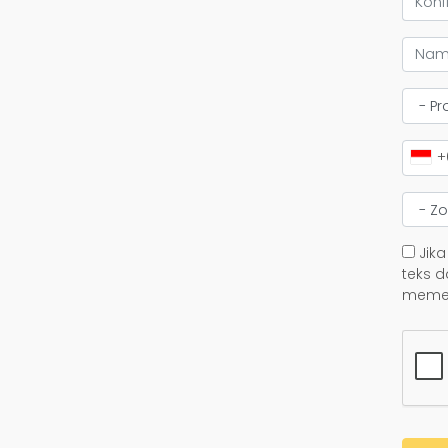
+
Jika
teks d
memer