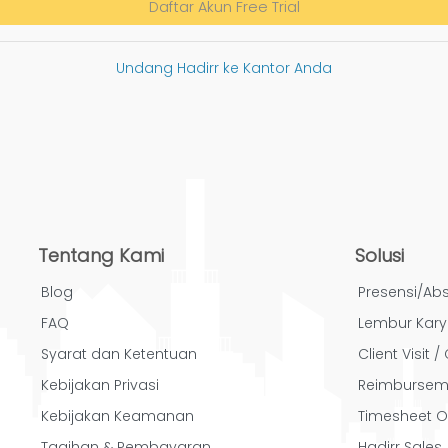
Daftar Akun Free Trial
Undang Hadirr ke Kantor Anda
Tentang Kami
Solusi
Blog
Presensi/Abs
FAQ
Lembur Kar
Syarat dan Ketentuan
Client Visit 
Kebijakan Privasi
Reimbursem
Kebijakan Keamanan
Timesheet O
Tagihan & Pembayaran
Hadirr Sales