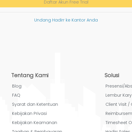
Daftar Akun Free Trial
Undang Hadirr ke Kantor Anda
Tentang Kami
Solusi
Blog
Presensi/Abs
FAQ
Lembur Kar
Syarat dan Ketentuan
Client Visit 
Kebijakan Privasi
Reimbursem
Kebijakan Keamanan
Timesheet O
Tagihan & Pembayaran
Hadirr Sales