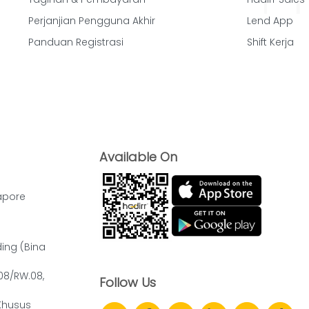
Perjanjian Pengguna Akhir
Lend App
Panduan Registrasi
Shift Kerja
Available On
apore
ding (Bina
.08/RW.08,
Follow Us
Khusus