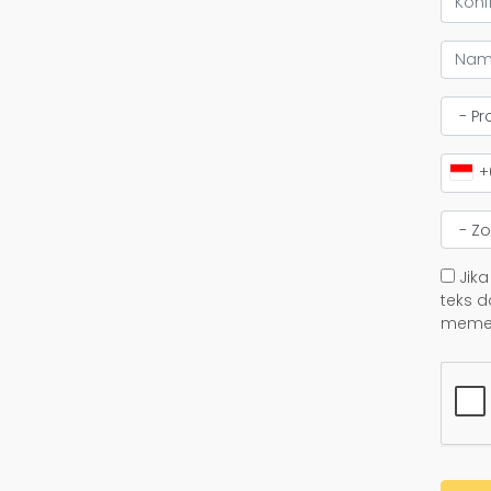
+
Jika
teks d
memer