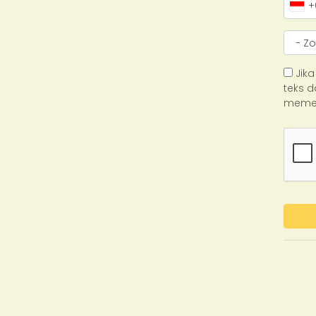
+
Jika
teks d
memer