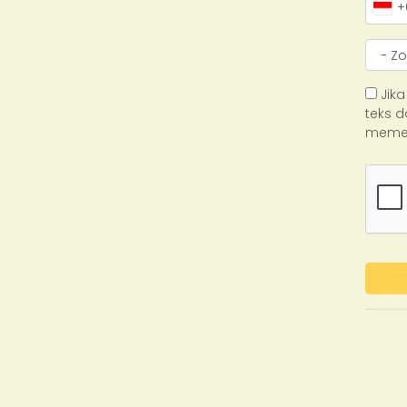
+
Jika
teks d
memer